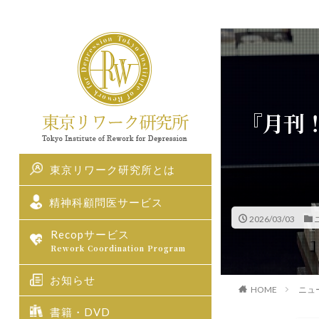
『月刊
東京リワーク研究所とは
精神科顧問医サービス
2026/03/03
Recopサービス
Rework Coordination Program
お知らせ
ニュ
HOME
書籍・DVD