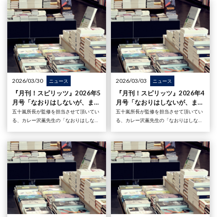
5月27日発売号）が発売されました。第
4月27日発売号）が発売されました。第
七十九章は
七十八章は
2026/03/30
2026/03/03
ニュース
ニュース
『月刊！スピリッツ』2026年5
『月刊！スピリッツ』2026年4
月号「なおりはしないが、まし
月号「なおりはしないが、まし
になる」の監修を五十嵐所長が
になる」の監修を五十嵐所長が
五十嵐所長が監修を担当させて頂いてい
五十嵐所長が監修を担当させて頂いてい
担当しました
担当しました
る、カレー沢薫先生の「なおりはしない
る、カレー沢薫先生の「なおりはしない
が、ましになる」が大好評連載中の『月
が、ましになる」が大好評連載中の『月
刊！スピリッツ』2026年5月号（2026年
刊！スピリッツ』2026年4月号（2026年
3月27日発売号）が発売されました。第
2月27日発売号）が発売されました。第
七十七章は
七十六章は