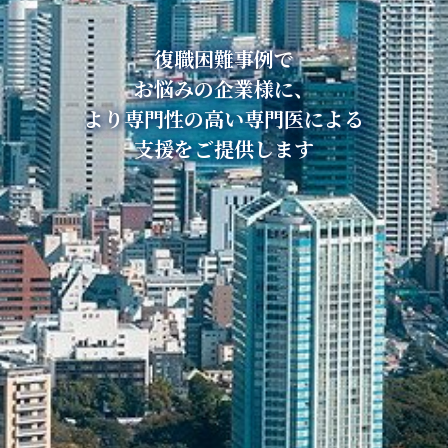
復職困難事例で
復職困難事例で
お悩みの企業様に、
お悩みの企業様に、
より専門性の高い専門医による
より専門性の高い専門医による
支援をご提供します
支援をご提供します